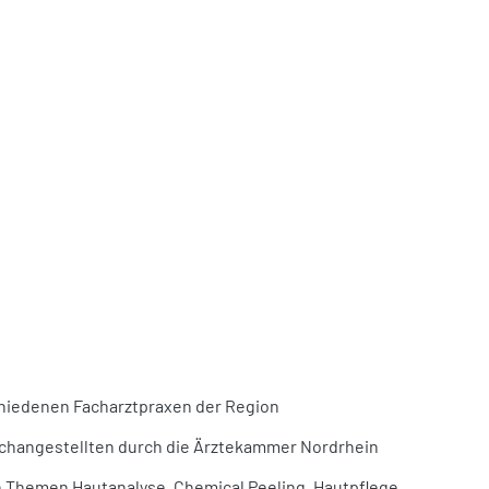
chiedenen Facharztpraxen der Region
achangestellten durch die Ärztekammer Nordrhein
n Themen Hautanalyse, Chemical Peeling, Hautpflege