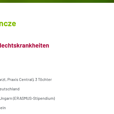
incze
hlechtskrankheiten
zt, Praxis Central), 3 Töchter
Deutschland
/Ungarn (ERASMUS-Stipendium)
ein