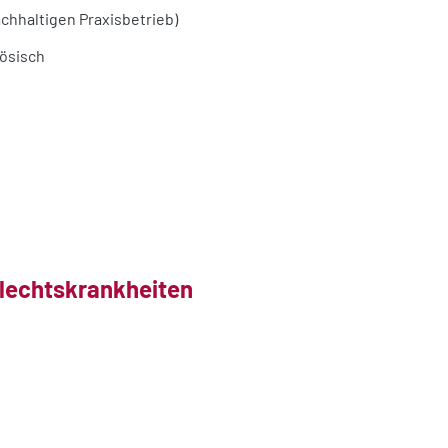
achhaltigen Praxisbetrieb)
zösisch
hlechtskrankheiten