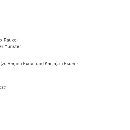
op-Rauxel
er Münster
r (zu Beginn Exner und Kanja), in Essen-
ncze