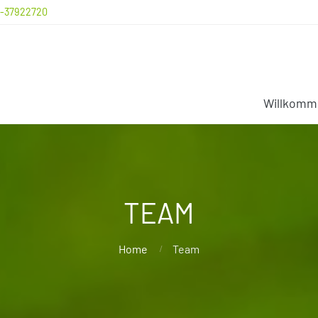
1-37922720
Willkomm
TEAM
Home
Team